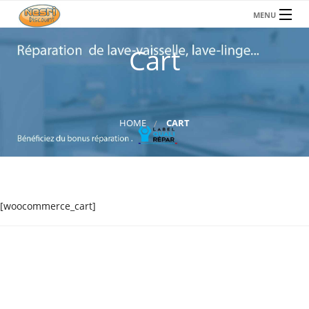
MENU
ACCUEIL
Cart
SEINE SAINT DENIS
VAL DE MARNE
HOME
CART
PARIS
HAUTS DE SEINE
CHARTE
[woocommerce_cart]
FORMULAIRE DE RÉSERVATION